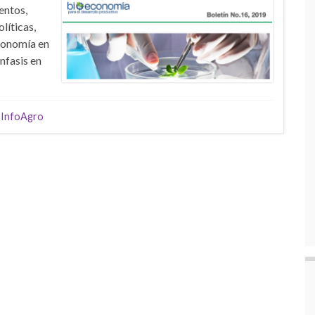
entos,
líticas,
economía en
énfasis en
,
InfoAgro