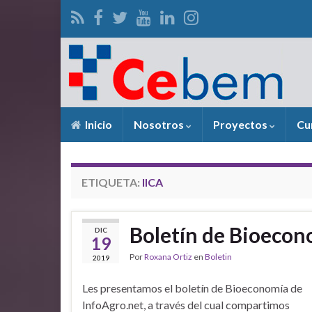
Inicio
Nosotros
Proyectos
Cu
ETIQUETA:
IICA
Boletín de Bioecon
DIC
19
Por
Roxana Ortiz
en
Boletin
2019
Les presentamos el boletín de Bioeconomía de
InfoAgro.net, a través del cual compartimos