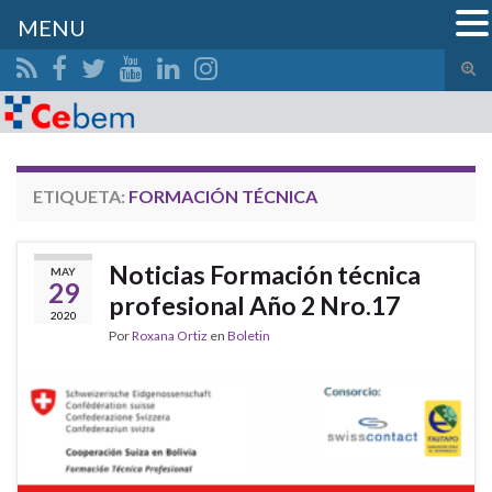
MENU
Alte
el
Search for:
form
de
bús
ETIQUETA:
FORMACIÓN TÉCNICA
Noticias Formación técnica
MAY
29
profesional Año 2 Nro.17
2020
Por
Roxana Ortiz
en
Boletin