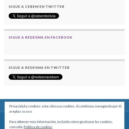
SIGUE A CEBEM EN TWITTER
SIGUE A REDESMA EN FACEBOOK
SIGUE A REDESMA EN TWITTER
Privacidad y cookies: este sitio usa cookies. Si continúas navegando por él,
aceptas su uso.
Centro Boliviano de Estudios Multidisciplinarios
Para obtener más información, incluido cómo gestionar las cookies,
Calle Macario Pinilla # 2588 esq. Av. Arce, Edificio Arcadia, Mezzanine, Of. 101
consulta:
Política de cookies
- La Paz, Bolivia