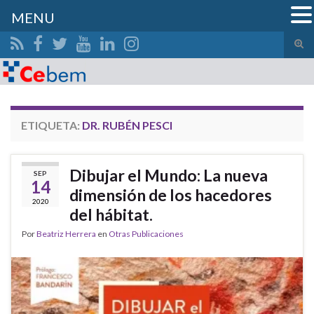
MENU
Alte
el
Search for:
form
de
bús
ETIQUETA:
DR. RUBÉN PESCI
Dibujar el Mundo: La nueva
SEP
14
dimensión de los hacedores
2020
del hábitat.
Por
Beatriz Herrera
en
Otras Publicaciones