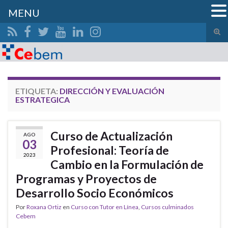
MENU
Alte
el
Search for:
form
de
bús
ETIQUETA:
DIRECCIÓN Y EVALUACIÓN
ESTRATEGICA
Curso de Actualización
AGO
03
Profesional: Teoría de
2023
Cambio en la Formulación de
Programas y Proyectos de
Desarrollo Socio Económicos
Por
Roxana Ortiz
en
Curso con Tutor en Línea
,
Cursos culminados
Cebem