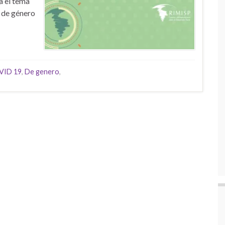
a el tema
s de género
VID 19
,
De genero
,