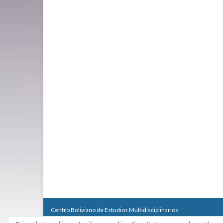
Centro Boliviano de Estudios Multidisciplinarios
Calle Macario Pinilla # 2588 esq. Av. Arce, Edificio Arcadia, Mezzan