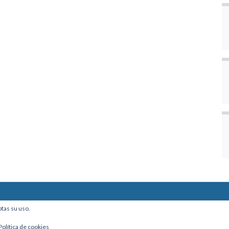
ine, Of. 101 - La Paz, Bolivia
ptas su uso.
Política de cookies