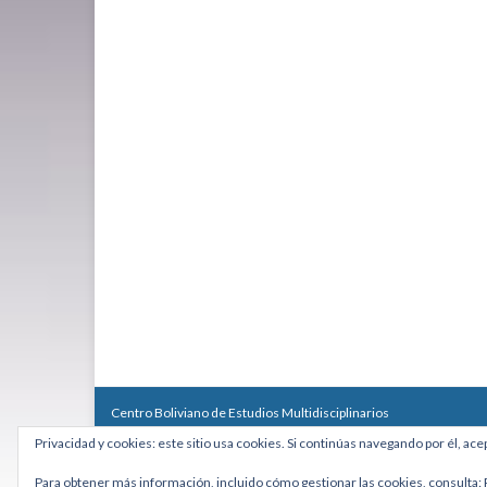
Centro Boliviano de Estudios Multidisciplinarios
Calle Macario Pinilla # 2588 esq. Av. Arce, Edificio Arcadia, Mezzan
Privacidad y cookies: este sitio usa cookies. Si continúas navegando por él, ace
Teléfono: +591 2431818 - Celular: +591 73027636
cebem@cebem.org
Para obtener más información, incluido cómo gestionar las cookies, consulta: