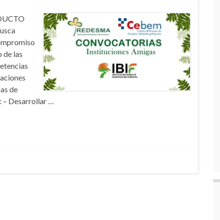
ODUCTO
busca
 compromiso
 de las
etencias
zaciones
nas de
 – Desarrollar …