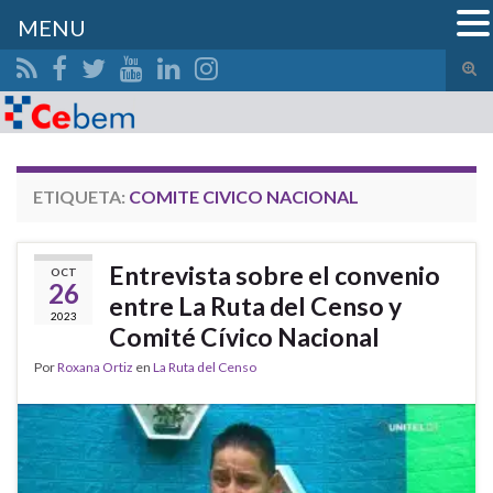
MENU
Alte
el
Search for:
form
de
bús
ETIQUETA:
COMITE CIVICO NACIONAL
Entrevista sobre el convenio
OCT
26
entre La Ruta del Censo y
2023
Comité Cívico Nacional
Por
Roxana Ortiz
en
La Ruta del Censo