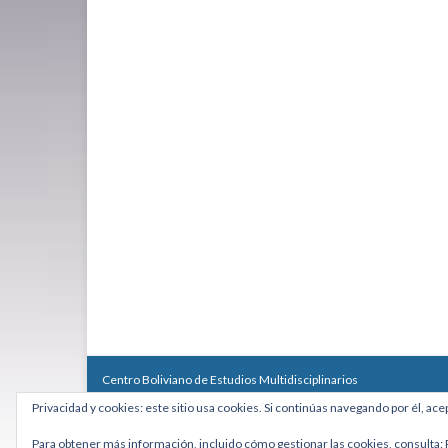
Centro Boliviano de Estudios Multidisciplinarios
Calle Macario Pinilla # 2588 esq. Av. Arce, Edificio Arcadia, Mezzan
Privacidad y cookies: este sitio usa cookies. Si continúas navegando por él, ace
Teléfono: +591 2431818 - Celular: +591 73027636
cebem@cebem.org
Para obtener más información, incluido cómo gestionar las cookies, consulta: