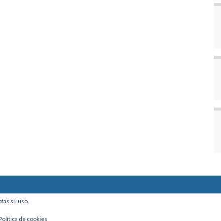
ine, Of. 101 - La Paz, Bolivia
ptas su uso.
Política de cookies