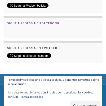
SIGUE A REDESMA EN FACEBOOK
SIGUE A REDESMA EN TWITTER
Privacidad y cookies: este sitio usa cookies. Si continúas navegando por él,
aceptas su uso.
Centro Boliviano de Estudios Multidisciplinarios
Para obtener más información, incluido cómo gestionar las cookies,
Calle Macario Pinilla # 2588 esq. Av. Arce, Edificio Arcadia, Mezzanine, Of. 101
consulta:
Política de cookies
- La Paz, Bolivia
Teléfono: +591 2431818 - Celular: +591 73027636
cebem@cebem.org