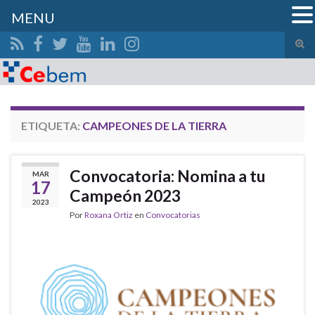
MENU
Alte
el
Search for:
form
de
bús
ETIQUETA:
CAMPEONES DE LA TIERRA
Convocatoria: Nomina a tu
MAR
17
Campeón 2023
2023
Por
Roxana Ortiz
en
Convocatorias