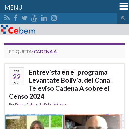
MENU
Alte
el
Search for:
form
de
bús
ETIQUETA:
CADENA A
Entrevista en el programa
FEB
22
Levantate Bolivia, del Canal
2024
Televiso Cadena A sobre el
Censo 2024
Por
Roxana Ortiz
en
La Ruta del Censo