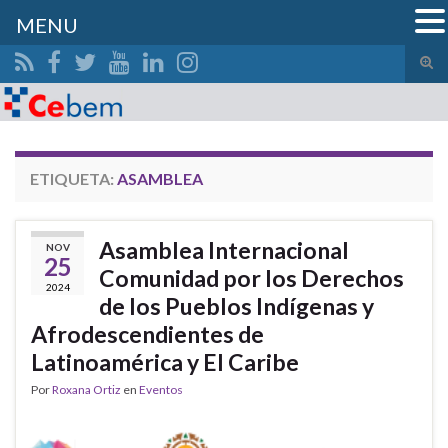
MENU
Alte
el
Search for:
form
de
bús
ETIQUETA:
ASAMBLEA
Asamblea Internacional
NOV
25
Comunidad por los Derechos
2024
de los Pueblos Indígenas y
Afrodescendientes de
Latinoamérica y El Caribe
Por
Roxana Ortiz
en
Eventos