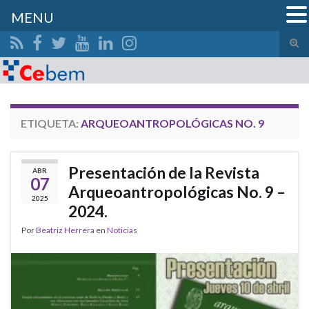
MENU
Alte
el
Search for:
form
de
bús
ETIQUETA:
ARQUEOANTROPOLÓGICAS NO. 9
Presentación de la Revista
ABR
07
Arqueoantropológicas No. 9 –
2025
2024.
Por
Beatriz Herrera
en
Noticias