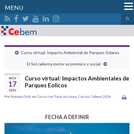
MENU
Alte
el
Search for:
form
de
bús
Curso virtual: Impacto Ambiental de Parques Solares
El Sol calienta motor económico y social.
Curso virtual: Impactos Ambientales de
NOV
17
Parques Eolicos
2021
Por
Roxana Ortiz
en
Curso con Tutor en Línea
,
Cursos Cebem 2026
FECHA A DEFINIR