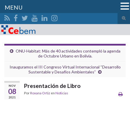
MENU
Alte
el
Search for:
form
de
bús
ONU-Habitat: Más de 40 actividades contempló la agenda
de Octubre Urbano en Bolivia.
Inauguramos el III Congreso Virtual Internacional “Desarrollo
Sustentable y Desafíos Ambientales”
Presentación de Libro
NOV
08
Por
Roxana Ortiz
en
Noticias
2021