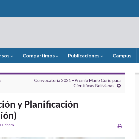
rsos
Compartimos
Publicaciones
Campus
e
Convocatoria 2021 –Premio Marie Curie para
Científicas Bolivianas
ción y Planificación
sión)
os Cebem