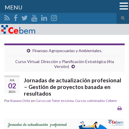
MENU
Alte
el
Search for:
form
de
bús
Finanzas Agropecuarias y Ambientales.
Curso Virtual: Dirección y Planificación Estratégica (4ta
Versión)
Jornadas de actualización profesional
JUL
02
– Gestión de proyectos basada en
2021
resultados
Por
Roxana Ortiz
en
Curso con Tutor en Línea
,
Cursos culminados Cebem