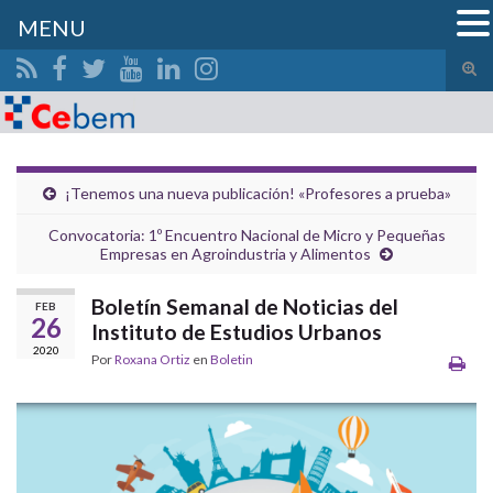
MENU
Alte
el
Search for:
form
de
bús
¡Tenemos una nueva publicación! «Profesores a prueba»
Convocatoria: 1º Encuentro Nacional de Micro y Pequeñas
Empresas en Agroindustria y Alimentos
Boletín Semanal de Noticias del
FEB
26
Instituto de Estudios Urbanos
2020
Por
Roxana Ortiz
en
Boletin