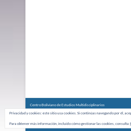
Centro Boliviano de Estudios Multidisciplinarios
Calle Macario Pinilla # 2588 esq. Av. Arce, Edificio Arcadia, Mezzan
Privacidad y cookies: este sitio usa cookies. Si continúas navegando por él, ace
Teléfono: +591 2431818 - Celular: +591 73027636
cebem@cebem.org
Para obtener más información, incluido cómo gestionar las cookies, consulta:
Hecho con
por
Graphene Themes
.