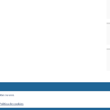
ine, Of. 101 - La Paz, Bolivia
ptas su uso.
Política de cookies