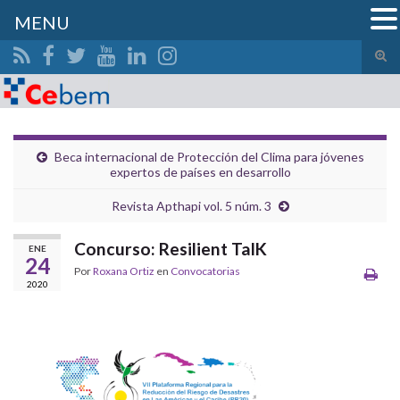
MENU
Alte
el
Search for:
form
de
bús
Beca internacional de Protección del Clima para jóvenes
expertos de países en desarrollo
Revista Apthapi vol. 5 núm. 3
Concurso: Resilient TalK
ENE
24
Por
Roxana Ortiz
en
Convocatorias
2020