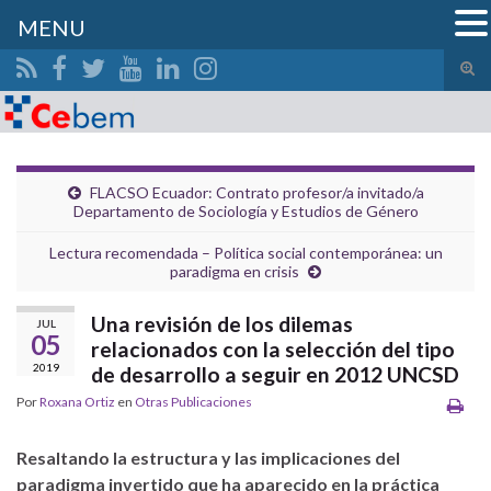
MENU
Alte
el
Search for:
form
de
bús
FLACSO Ecuador: Contrato profesor/a invitado/a
Departamento de Sociología y Estudios de Género
Lectura recomendada – Política social contemporánea: un
paradigma en crisis
Una revisión de los dilemas
JUL
05
relacionados con la selección del tipo
2019
de desarrollo a seguir en 2012 UNCSD
Por
Roxana Ortiz
en
Otras Publicaciones
Resaltando la estructura y las implicaciones del
paradigma invertido que ha aparecido en la práctica