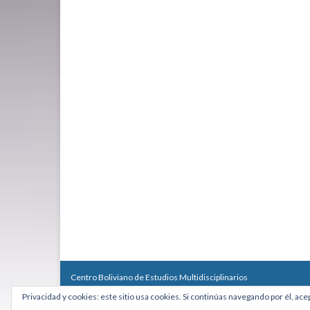
Centro Boliviano de Estudios Multidisciplinarios
Calle Macario Pinilla # 2588 esq. Av. Arce, Edificio Arcadia, Mezzan
Privacidad y cookies: este sitio usa cookies. Si continúas navegando por él, ace
Teléfono: +591 2431818 - Celular: +591 73027636