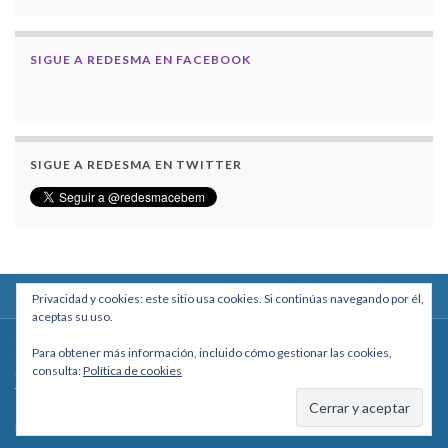
SIGUE A REDESMA EN FACEBOOK
SIGUE A REDESMA EN TWITTER
Privacidad y cookies: este sitio usa cookies. Si continúas navegando por él,
aceptas su uso.
Centro Boliviano de Estudios Multidisciplinarios
Para obtener más información, incluido cómo gestionar las cookies,
Calle Macario Pinilla # 2588 esq. Av. Arce, Edificio Arcadia, Mezzanine, Of. 101
consulta:
Política de cookies
- La Paz, Bolivia
Teléfono: +591 2431818 - Celular: +591 73027636
cebem@cebem.org
Hecho con
por
Graphene Themes
.