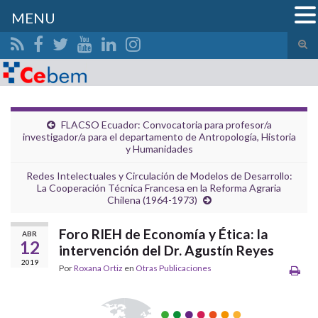
MENU
Alte
el
Search for:
form
de
bús
FLACSO Ecuador: Convocatoria para profesor/a
investigador/a para el departamento de Antropología, Historia
y Humanidades
Redes Intelectuales y Circulación de Modelos de Desarrollo:
La Cooperación Técnica Francesa en la Reforma Agraria
Chilena (1964-1973)
Foro RIEH de Economía y Ética: la
ABR
12
intervención del Dr. Agustín Reyes
2019
Por
Roxana Ortiz
en
Otras Publicaciones