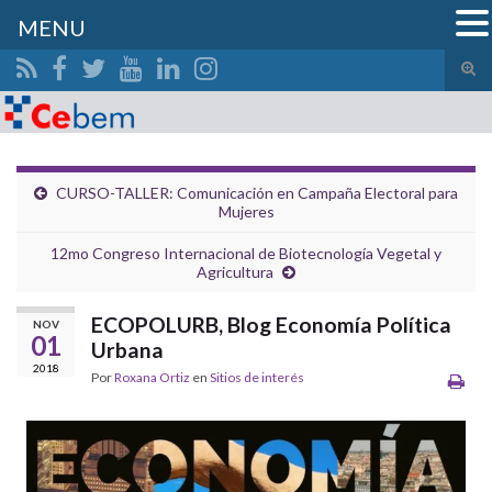
MENU
Alte
el
Search for:
form
de
bús
CURSO-TALLER: Comunicación en Campaña Electoral para
Mujeres
12mo Congreso Internacional de Biotecnología Vegetal y
Agricultura
ECOPOLURB, Blog Economía Política
NOV
01
Urbana
2018
Por
Roxana Ortiz
en
Sitios de interés