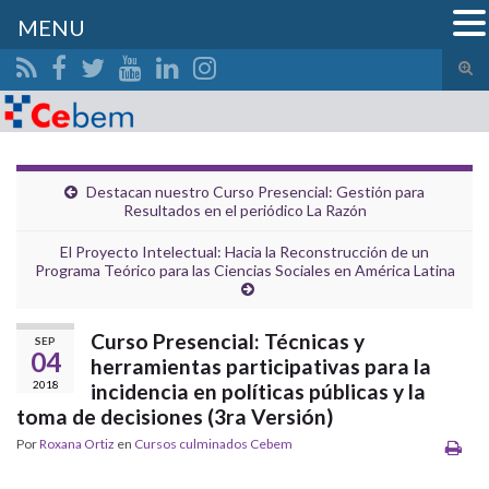
MENU
Alte
el
Search for:
form
de
bús
Destacan nuestro Curso Presencial: Gestión para
Resultados en el periódico La Razón
El Proyecto Intelectual: Hacia la Reconstrucción de un
Programa Teórico para las Ciencias Sociales en América Latina
Curso Presencial: Técnicas y
SEP
04
herramientas participativas para la
2018
incidencia en políticas públicas y la
toma de decisiones (3ra Versión)
Por
Roxana Ortiz
en
Cursos culminados Cebem