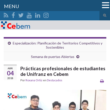
MENU
Alte
el
Search for:
form
de
bús
Especialización: Planificación de Territorios Competitivos y
Sostenibles
Semana de puertas Abiertas
Prácticas profesionales de estudiantes
ABR
04
de Unifranz en Cebem
2018
Por
Roxana Ortiz
en
Destacados