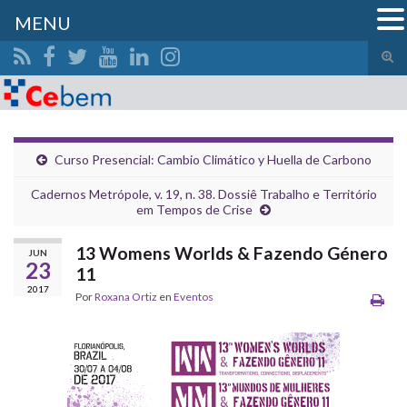
MENU
Alte
el
Search for:
form
de
bús
Curso Presencial: Cambio Climático y Huella de Carbono
Cadernos Metrópole, v. 19, n. 38. Dossiê Trabalho e Território
em Tempos de Crise
13 Womens Worlds & Fazendo Género
JUN
23
11
2017
Por
Roxana Ortiz
en
Eventos