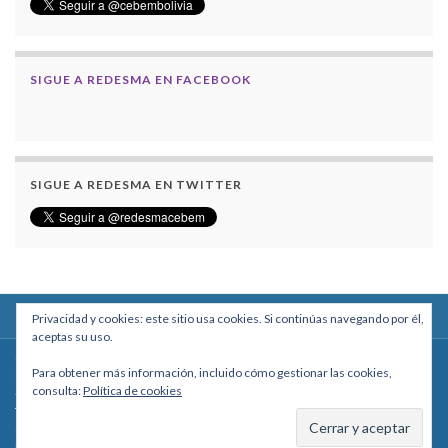
SIGUE A REDESMA EN FACEBOOK
SIGUE A REDESMA EN TWITTER
Privacidad y cookies: este sitio usa cookies. Si continúas navegando por él,
aceptas su uso.
Centro Boliviano de Estudios Multidisciplinarios
Para obtener más información, incluido cómo gestionar las cookies,
Calle Macario Pinilla # 2588 esq. Av. Arce, Edificio Arcadia, Mezzanine, Of. 101
consulta:
Política de cookies
- La Paz, Bolivia
Teléfono: +591 2431818 - Celular: +591 73027636
cebem@cebem.org
Hecho con
por
Graphene Themes
.