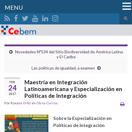
MENU
Alte
el
Search for:
form
de
bús
Novedades Nº534 del Sitio Biodiversidad de América Latina
y El Caribe
Las políticas de igualdad, a examen
Maestría en Integración
FEB
24
Latinoamericana y Especialización en
2017
Políticas de Integración
Por
Roxana Ortiz
en
Otros Cursos
Sobre la Especialización en
Políticas de Integración