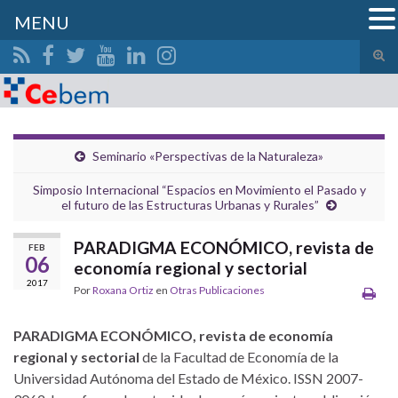
MENU
Alte
el
Search for:
form
de
bús
Seminario «Perspectivas de la Naturaleza»
Simposio Internacional “Espacios en Movimiento el Pasado y
el futuro de las Estructuras Urbanas y Rurales”
PARADIGMA ECONÓMICO, revista de
FEB
06
economía regional y sectorial
2017
Por
Roxana Ortiz
en
Otras Publicaciones
PARADIGMA ECONÓMICO, revista de economía
regional y sectorial
de la Facultad de Economía de la
Universidad Autónoma del Estado de México. ISSN 2007-