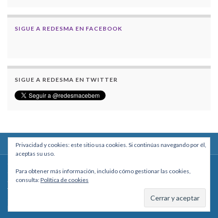
SIGUE A REDESMA EN FACEBOOK
SIGUE A REDESMA EN TWITTER
Privacidad y cookies: este sitio usa cookies. Si continúas navegando por él,
aceptas su uso.
Centro Boliviano de Estudios Multidisciplinarios
Para obtener más información, incluido cómo gestionar las cookies,
Calle Macario Pinilla # 2588 esq. Av. Arce, Edificio Arcadia, Mezzanine, Of. 101
consulta:
Política de cookies
- La Paz, Bolivia
Teléfono: +591 2431818 - Celular: +591 73027636
cebem@cebem.org
Hecho con
por
Graphene Themes
.