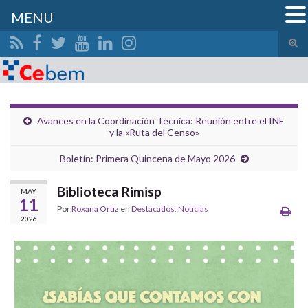
MENU
Alte
el
Search for:
form
de
bús
Avances en la Coordinación Técnica: Reunión entre el INE
y la «Ruta del Censo»
Boletín: Primera Quincena de Mayo 2026
Biblioteca Rimisp
MAY
11
Por
Roxana Ortiz
en
Destacados
,
Noticias
2026