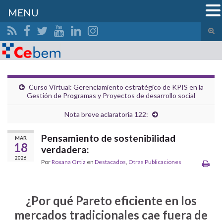
MENU
Alte
el
Search for:
form
de
bús
Curso Virtual: Gerenciamiento estratégico de KPIS en la
Gestión de Programas y Proyectos de desarrollo social
Nota breve aclaratoria 122:
Pensamiento de sostenibilidad
MAR
18
verdadera:
2026
Por
Roxana Ortiz
en
Destacados
,
Otras Publicaciones
¿Por qué Pareto eficiente en los
mercados tradicionales cae fuera de