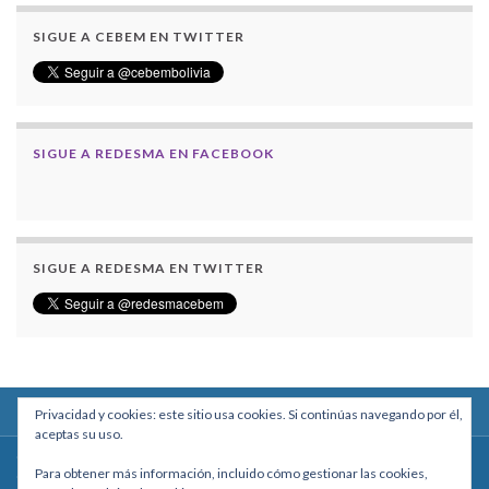
SIGUE A CEBEM EN TWITTER
SIGUE A REDESMA EN FACEBOOK
SIGUE A REDESMA EN TWITTER
Privacidad y cookies: este sitio usa cookies. Si continúas navegando por él,
aceptas su uso.
Centro Boliviano de Estudios Multidisciplinarios
Para obtener más información, incluido cómo gestionar las cookies,
Calle Macario Pinilla # 2588 esq. Av. Arce, Edificio Arcadia, Mezzanine, Of. 101