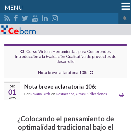
MENU
Alte
el
Search for:
form
de
bús
Curso Virtual: Herramientas para Comprender.
Introducción a la Evaluación Cualitativa de proyectos de
desarrollo
Nota breve aclaratoria 108:
Nota breve aclaratoria 106:
DIC
01
Por
Roxana Ortiz
en
Destacados
,
Otras Publicaciones
2025
¿Colocando el pensamiento de
optimalidad tradicional bajo el