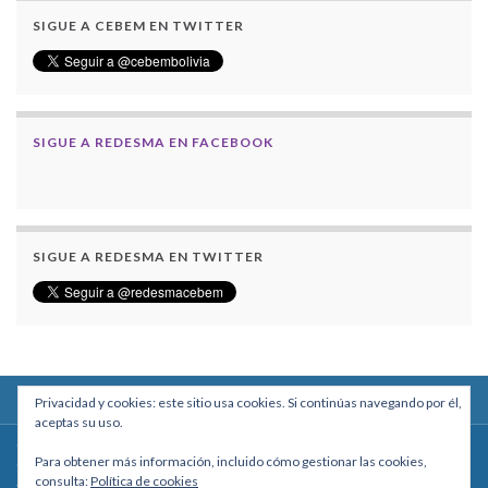
SIGUE A CEBEM EN TWITTER
SIGUE A REDESMA EN FACEBOOK
SIGUE A REDESMA EN TWITTER
Privacidad y cookies: este sitio usa cookies. Si continúas navegando por él,
aceptas su uso.
Centro Boliviano de Estudios Multidisciplinarios
Para obtener más información, incluido cómo gestionar las cookies,
Calle Macario Pinilla # 2588 esq. Av. Arce, Edificio Arcadia, Mezzanine, Of. 101
consulta:
Política de cookies
- La Paz, Bolivia