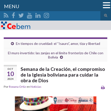
MENU
Alte
el
Search for:
form
de
bús
En tiempos de crueldad: el “Isauro”, amor, tiza y libertad
El muro invertido: las zanjas en el límite fronterizo de Chile con
Bolivia
Semana de la Creación, el compromiso
OCT
10
de la Iglesia boliviana para cuidar la
2024
obra de Dios
Por
Roxana Ortiz
en
Noticias