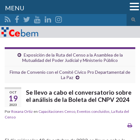
MENU
Alte
el
Search for:
form
de
bús
Exposición de la Ruta del Censo a la Asamblea de la
Mutualidad del Poder Judicial y Ministerio Público
Firma de Convenio con el Comité Cívico Pro Departamental de
La Paz
Se llevo a cabo el conversatorio sobre
OCT
19
el análisis de la Boleta del CNPV 2024
2023
Por
Roxana Ortiz
en
Capacitaciones Censo
,
Eventos concluidos
,
La Ruta del
Censo