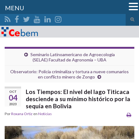
MENU
Alte
el
Search for:
form
de
bús
Seminario Latinoamericano de Agroecología
(SELAE) Facultad de Agronomía – UBA
Observatorio: Policía criminaliza y tortura a nueve comunarios
en conflicto minero de Zongo
Los Tiempos: El nivel del lago Titicaca
OCT
04
desciende a su mínimo histórico por la
2023
sequía en Bolivia
Por
Roxana Ortiz
en
Noticias