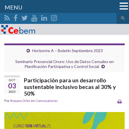
MENU
Alte
el
Search for:
form
de
bús
Horizonte A – Boletín Septiembre 2023
Seminario Presencial Oruro: Uso de Datos Censales en
Planificación Participativa y Control Social
Participación para un desarrollo
OCT
03
sustentable inclusivo becas al 30% y
2023
50%
Por
Roxana Ortiz
en
Convocatorias