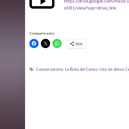
https://drive.google.com/fil
oEB1/view?usp=drive_link
Comparte esto:
Más
Conversatorio
,
La Ruta del Censo
,
Uso de datos C