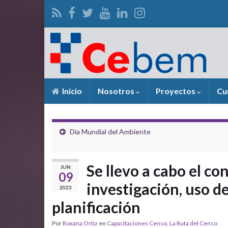
Inicio
Nosotros
Proyectos
Cu
Día Mundial del Ambiente
Se llevo a cabo el c
JUN
09
investigación, uso de
2023
planificación
Por
Roxana Ortiz
en
Capacitaciones Censo
,
La Ruta del Censo