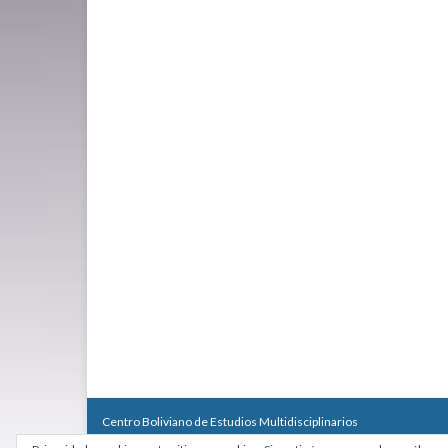
Centro Boliviano de Estudios Multidisciplinarios
Calle Macario Pinilla # 2588 esq. Av. Arce, Edificio Arcadia, Mezzan