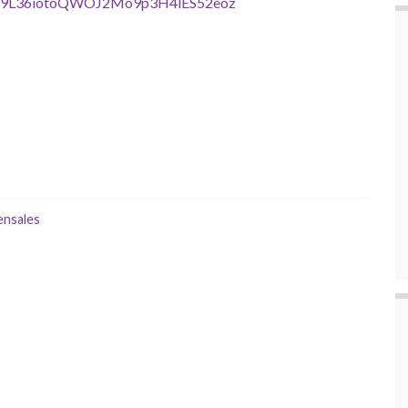
e/d/19L36iotoQWOJ2Mo9p3H4lES52eoz
ensales