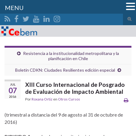
MENU
Alte
el
Search for:
form
de
bús
Resistencia a la institucionalidad metropolitana y la
planificación en Chile
Boletín CDKN: Ciudades Resilientes edición especial
XIII Curso Internacional de Posgrado
JUL
07
de Evaluación de Impacto Ambiental
2016
Por
Roxana Ortiz
en
Otros Cursos
(trimestral a distancia del 9 de agosto al 31 de octubre de
2016)