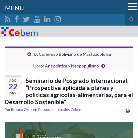
MENU
Alte
el
Search for:
form
de
bús
IX Congreso Boliviano de Mastozoología
Libro: Antipolítica y Neopopulismo
Seminario de Posgrado Internacional:
AGO
22
“Prospectiva aplicada a planes y
2022
políticas agrícolas-alimentarias, para el
Desarrollo Sostenible”
Por
Roxana Ortiz
en
Cursos culminados Cebem