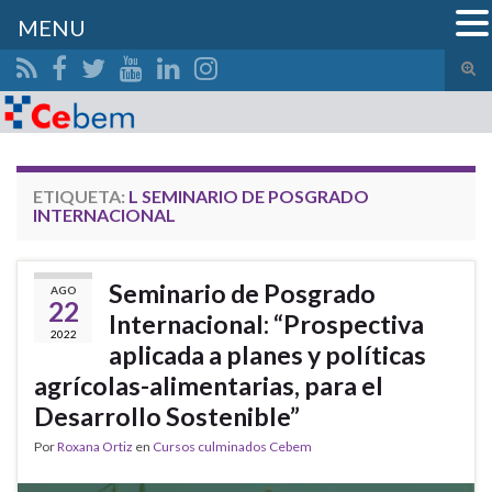
MENU
Alte
el
Search for:
form
de
bús
ETIQUETA:
L SEMINARIO DE POSGRADO
INTERNACIONAL
Seminario de Posgrado
AGO
22
Internacional: “Prospectiva
2022
aplicada a planes y políticas
agrícolas-alimentarias, para el
Desarrollo Sostenible”
Por
Roxana Ortiz
en
Cursos culminados Cebem