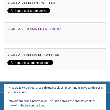
SIGUE A CEBEM EN TWITTER
SIGUE A REDESMA EN FACEBOOK
SIGUE A REDESMA EN TWITTER
Privacidad y cookies: este sitio usa cookies. Si continúas navegando por él,
aceptas su uso.
Centro Boliviano de Estudios Multidisciplinarios
Para obtener más información, incluido cómo gestionar las cookies,
Calle Macario Pinilla # 2588 esq. Av. Arce, Edificio Arcadia, Mezzanine, Of. 101
consulta:
Política de cookies
- La Paz, Bolivia