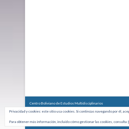
Centro Boliviano de Estudios Multidisciplinarios
Calle Macario Pinilla # 2588 esq. Av. Arce, Edificio Arcadia, Mezzan
Privacidad y cookies: este sitio usa cookies. Si continúas navegando por él, ace
Teléfono: +591 2431818 - Celular: +591 73027636
cebem@cebem.org
Para obtener más información, incluido cómo gestionar las cookies, consulta:
Hecho con
por
Graphene Themes
.