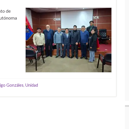
nto de
 Autónoma
rigo Gonzáles
,
Unidad