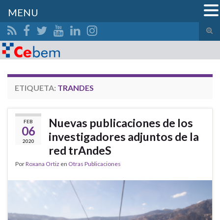
MENU
Alte
el
Search for:
form
de
bús
ETIQUETA:
TRANDES
Nuevas publicaciones de los
FEB
06
investigadores adjuntos de la
2020
red trAndeS
Por
Roxana Ortiz
en
Otras Publicaciones