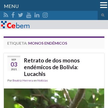
MENU
Alte
el
Search for:
form
de
bús
ETIQUETA:
MONOS ENDÉMICOS
Retrato de dos monos
SEP
03
endémicos de Bolivia:
2021
Lucachis
Por
Beatriz Herrera
en
Noticias