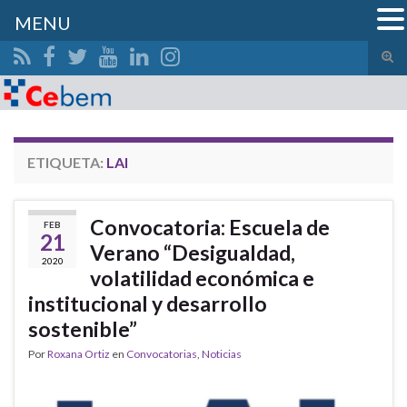
MENU
Alte
el
Search for:
form
de
bús
ETIQUETA:
LAI
Convocatoria: Escuela de
FEB
21
Verano “Desigualdad,
2020
volatilidad económica e
institucional y desarrollo
sostenible”
Por
Roxana Ortiz
en
Convocatorias
,
Noticias