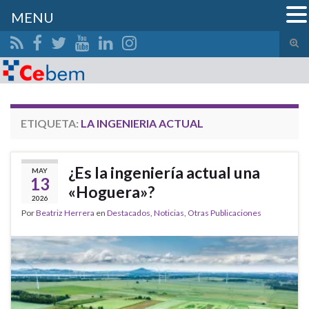
MENU
Alte
el
Search for:
form
de
bús
ETIQUETA:
LA INGENIERIA ACTUAL
¿Es la ingeniería actual una
MAY
13
«Hoguera»?
2026
Por
Beatriz Herrera
en
Destacados
,
Noticias
,
Otras Publicaciones