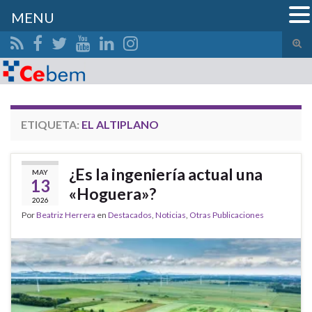
MENU
Alte
el
Search for:
form
de
bús
ETIQUETA:
EL ALTIPLANO
¿Es la ingeniería actual una
MAY
13
«Hoguera»?
2026
Por
Beatriz Herrera
en
Destacados
,
Noticias
,
Otras Publicaciones