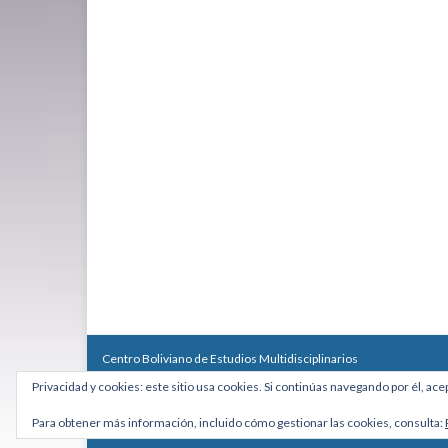
Centro Boliviano de Estudios Multidisciplinarios
Calle Macario Pinilla # 2588 esq. Av. Arce, Edificio Arcadia, Mezzan
Privacidad y cookies: este sitio usa cookies. Si continúas navegando por él, ace
Teléfono: +591 2431818 - Celular: +591 73027636
cebem@cebem.org
Para obtener más información, incluido cómo gestionar las cookies, consulta:
Hecho con
por
Graphene Themes
.