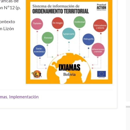
ráficas de
ón Nº12 (p.
contexto
ón Lizón
amas
,
Implementación