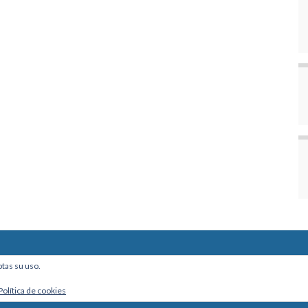
ine, Of. 101 - La Paz, Bolivia
ptas su uso.
Política de cookies