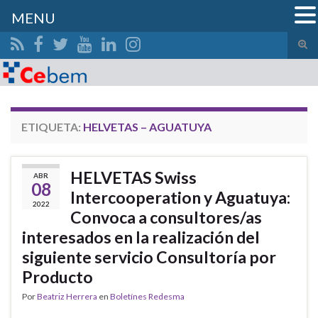
MENU
Alte
el
Search for:
form
de
bús
ETIQUETA:
HELVETAS – AGUATUYA
HELVETAS Swiss
ABR
08
Intercooperation y Aguatuya:
2022
Convoca a consultores/as
interesados en la realización del
siguiente servicio Consultoría por
Producto
Por
Beatriz Herrera
en
Boletínes Redesma