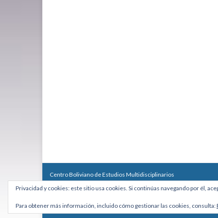
Centro Boliviano de Estudios Multidisciplinarios
Calle Macario Pinilla # 2588 esq. Av. Arce, Edificio Arcadia, Mezzan
Privacidad y cookies: este sitio usa cookies. Si continúas navegando por él, ace
Teléfono: +591 2431818 - Celular: +591 73027636
cebem@cebem.org
Para obtener más información, incluido cómo gestionar las cookies, consulta:
Hecho con
por
Graphene Themes
.