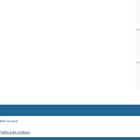
ine, Of. 101 - La Paz, Bolivia
ptas su uso.
Política de cookies