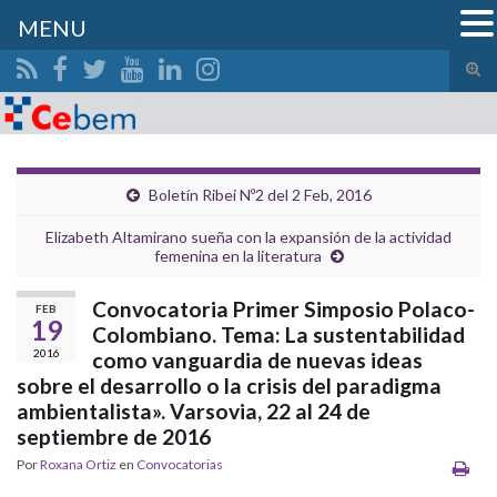
MENU
Alte
el
Search for:
form
de
bús
Boletín Ribei Nº2 del 2 Feb, 2016
Elizabeth Altamirano sueña con la expansión de la actividad
femenina en la literatura
Convocatoria Primer Simposio Polaco-
FEB
19
Colombiano. Tema: La sustentabilidad
2016
como vanguardia de nuevas ideas
sobre el desarrollo o la crisis del paradigma
ambientalista». Varsovia, 22 al 24 de
septiembre de 2016
Por
Roxana Ortiz
en
Convocatorias