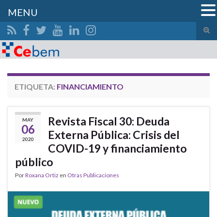
MENU
Alte
el
Search for:
form
de
bús
ETIQUETA:
FINANCIAMIENTO
Revista Fiscal 30: Deuda
MAY
06
Externa Pública: Crisis del
2020
COVID-19 y financiamiento
público
Por
Roxana Ortiz
en
Otras Publicaciones