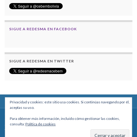
SIGUE A REDESMA EN FACEBOOK
SIGUE A REDESMA EN TWITTER
Privacidad y cookies: este sitio usa cookies. Si continúas navegando por él,
aceptas su uso.
Centro Boliviano de Estudios Multidisciplinarios
Para obtener más información, incluido cómo gestionar las cookies,
Calle Macario Pinilla # 2588 esq. Av. Arce, Edificio Arcadia, Mezzanine, Of. 101
consulta:
Política de cookies
- La Paz, Bolivia
Teléfono: +591 2431818 - Celular: +591 73027636
cebem@cebem.org